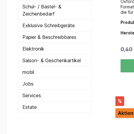
Oxford
Schul- / Bastel- &
Format
die fü
Zeichenbedarf
oder N
Produ
21 x 2
Exklusive Schreibgeräte
Hauptz
Herste
und He
Papier & Beschreibbares
wie Sc
und Ri
Elektronik
0,40
Merkm
Heftum
Saison- & Geschenkartikel
Umschl
aus st
(PP-Kun
mobil
bekann
Reißfe
Jobs
Wasser
Produk
Services
recyce
%
umwelt
Estate
Passfo
Aktion
A4 For
somit 
verfüg
prakti