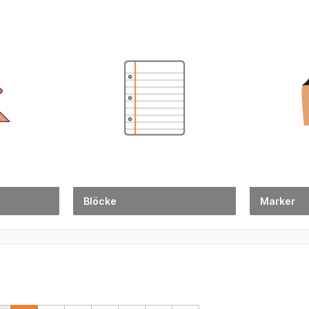
Blöcke
Marker