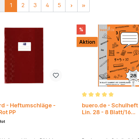
1
2
3
4
5
%
Aktion
rd - Heftumschläge -
buero.de - Schulheft
Rot PP
Lin. 28 - 8 Blatt/16
Doppelseiten*
Rot