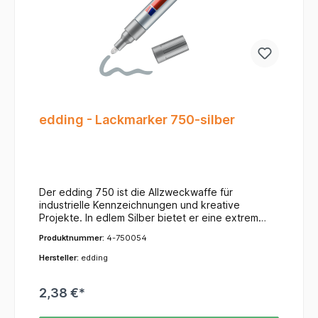
edding - Lackmarker 750-silber
Der edding 750 ist die Allzweckwaffe für
industrielle Kennzeichnungen und kreative
Projekte. In edlem Silber bietet er eine extrem
hohe Deckkraft, die besonders auf dunklen,
Produktnummer:
4-750054
glatten oder transparenten Oberflächen ihre volle
Wirkung entfaltet. Ob in der Fertigung oder beim
Hersteller:
edding
Gestalten von Geschenken – dieser Marker
überzeugt durch Beständigkeit.Ihre Vorteile auf
2,38 €*
einen Blick:Stark deckendes Finish: Die lackartige
Pigmenttusche sorgt für ein glänzendes Silber,