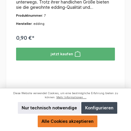
unterwegs. Trotz ihrer handlichen Größe bieten
sie die gewohnte edding-Qualität und
leuchtstarke Farben.Kompaktes Design: Passt in
Produktnummer:
7
jede Federmappe und sogar in die
Hosentasche.Keilspitze: Ermöglicht feines
Hersteller:
edding
Markieren und breites Hervorheben (ca. 1–3
mm).Neon-Farben: Sortiertes Set mit
0,90 €*
hochbrillanter, lichtbeständiger Tinte auf
Wasserbasis.Ergonomisch: Rutschfeste Griffzone
für komfortable Handhabung.Lange Haltbarkeit:
jetzt kaufen
Kann dank „Cap-off“-Technologie einige Tage
offen liegen, ohne auszutrocknen.*Hinweis: Die
Farbe des Mini Markes ist nicht auswählbar!
Diese Website verwendet Cookies, um eine bestmögliche Erfahrung bieten zu
können.
Mehr Informationen ...
Nur technisch notwendige
Konfigurieren
Alle Cookies akzeptieren