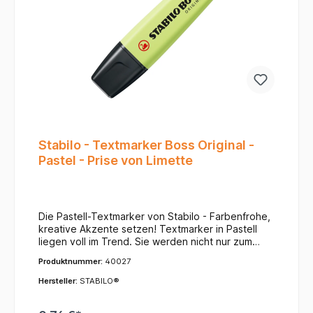
Stabilo - Textmarker Boss Original -
Pastel - Prise von Limette
Die Pastell-Textmarker von Stabilo - Farbenfrohe,
kreative Akzente setzen! Textmarker in Pastell
liegen voll im Trend. Sie werden nicht nur zum
sanften Markieren von Textpassagen verwendet,
Produktnummer:
40027
sondern auch häufig für Kreatives. Die Keilspitze
des Textmarkers für zwei Strichstärken von 2 und
Hersteller:
STABILO®
5 mm ermöglichen das Unterstreichen und
Markieren von Textpassagen im Handumdrehen,