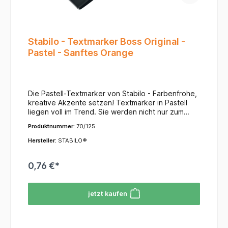
Stabilo - Textmarker Boss Original -
Pastel - Sanftes Orange
Die Pastell-Textmarker von Stabilo - Farbenfrohe,
kreative Akzente setzen! Textmarker in Pastell
liegen voll im Trend. Sie werden nicht nur zum
sanften Markieren von Textpassagen verwendet,
Produktnummer:
70/125
sondern auch häufig für Kreatives. Die Keilspitze
des Textmarkers für zwei Strichstärken von 2 und
Hersteller:
STABILO®
5 mm ermöglichen das Unterstreichen und
Markieren von Textpassagen im Handumdrehen,
0,76 €*
z. B. in der Schule, im Büro sowie beim Hand
Lettering und Journaling. Auch die Pastell-
Textmarker basieren auf der STABILO Anti-Dry-
jetzt kaufen
Out Technology und bieten 4 Stunden
Austrocknungsschutz ohne Kappe für
konzentriertes Arbeiten. Dieser Stift hat die Farbe
sanftes Orange