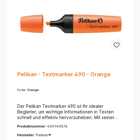
angenehmes Arbeiten.
Pelikan - Textmarker 490 - Orange
Farbe:
Orange
Der Pelikan Textmarker 490 ist Ihr idealer
Begleiter, um wichtige Informationen in Texten
schnell und effektiv hervorzuheben. Mit seiner
leuchtstarken Tinte und der präzisen Keilspitze
Produktnummer:
400140876
ermöglicht er ein sauberes und gleichmäßiges
Markieren von einzelnen Wörtern, ganzen Sätzen
Hersteller:
Pelikan®
oder größeren Textpassagen.Die vielseitige