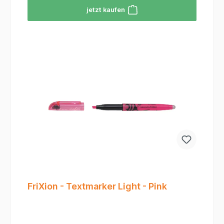
das selbst auf dunklen Materialien (z. B.
jetzt kaufen
schwarzes Metall oder Glas) perfekt sichtbar
ist.Robuste Rundspitze: Mit einer Strichbreite von
2 bis 4 mm eignet er sich ideal für markante
Beschriftungen und das Ausfüllen von
Flächen.Extreme Beständigkeit: Die Markierung ist
wasserfest, abriebfest und extrem hitzebeständig
(bis zu 400 °C, teilweise sogar
höher).Witterungsfest: Perfekt für den
Außeneinsatz geeignet, da die Farbe hoch
lichtbeständig und extrem haftstark ist.Industrie-
Qualität: Der Aluminiumschaft sorgt für Stabilität
und Langlebigkeit im täglichen Einsatz.
FriXion - Textmarker Light - Pink