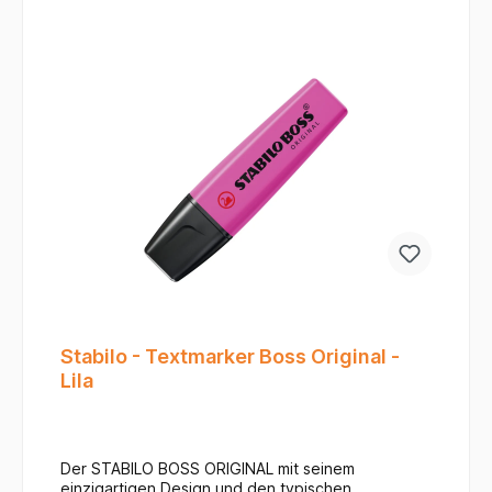
Spitze ist formstabil und verzeiht auch kleine
Unsicherheiten beim Führen des Stiftes – perfekt,
um Handlettering zu lernen.Geruchsarme
Anwendung: Die Tinte auf Wasserbasis ist
geruchsneutral und schlägt auf den meisten
Papieren nicht durch.Vielseitig kombinierbar:
Perfekt für Bullet Journals, Skizzen, Malbücher für
Erwachsene oder selbst gestaltete Grußkarten.
Stabilo - Textmarker Boss Original -
Lila
Der STABILO BOSS ORIGINAL mit seinem
einzigartigen Design und den typischen