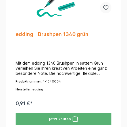
edding - Brushpen 1340 grün
Mit dem edding 1340 Brushpen in sattem Grün
verleihen Sie Ihren kreativen Arbeiten eine ganz
besondere Note. Die hochwertige, flexible
Pinselspitze macht diesen Stift zum Liebling für
Produktnummer:
4-1340004
Lettering-Begeisterte und Künstler, da er sich so
intuitiv führen lässt wie ein Pinsel.Ihre Vorteile auf
Hersteller:
edding
einen Blick:Variable Strichführung: Durch
Veränderung des Drucks können Sie mühelos
0,91 €*
zwischen hauchfeinen Linien und breiten
Farbaufträgen variieren.Brillanter Grünton: Die
wasserbasierte Tinte überzeugt durch eine hohe
jetzt kaufen
Farbreinheit und ein gleichmäßiges Ergebnis auf
Papier und hellem Karton.Ideal für Einsteiger: Die