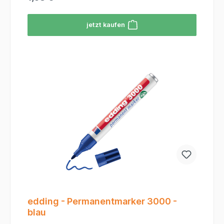
Flächen.Vielseitige Anwendung: Haftet dauerhaft
auf fast allen Materialien wie Kunststoff, Glas,
jetzt kaufen
Metall, Holz und Karton.Erstklassige Tinte: Die
blaue Tinte ist schnelltrocknend, wasserfest,
abriebfest und extrem lichtbeständig für
Ergebnisse, die nicht verblassen.Nachhaltigkeit im
Fokus: Der edding 400 ist nachfüllbar (mit edding
MTK 25 oder T 25), was Ressourcen schont und
den Marker zum langjährigen Begleiter
macht.Handliches Design: Durch seinen schmalen
Schaft liegt der Marker wie ein Stift in der Hand
und ermöglicht eine ermüdungsfreie Nutzung.
edding - Permanentmarker 3000 -
blau