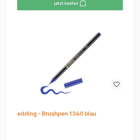
jetzt kaufen
kräftige Rot sorgt für eine hohe Deckkraft und
leuchtende Ergebnisse auf Papier und
Karton.Angenehmes Schreibgefühl: Die weiche
Spitze gleitet sanft über das Papier, was
besonders beim Brush-Lettering für einen
fließenden Übergang sorgt.Geruchsarme Tinte:
Die wasserbasierte Tinte ist geruchsneutral und
schlägt auf vielen Papiersorten nicht durch.Made
in Germany: Vertrauen Sie auf die bewährte
edding-Qualität für langlebigen Mal- und
Schreibspaß.
edding - Brushpen 1340 blau