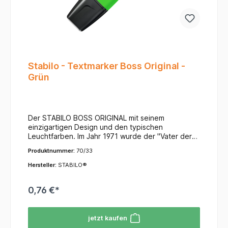
Stabilo - Textmarker Boss Original -
Grün
Der STABILO BOSS ORIGINAL mit seinem
einzigartigen Design und den typischen
Leuchtfarben. Im Jahr 1971 wurde der "Vater der
Textmarker" geboren. Heute ist er beliebt bei
Produktnummer:
70/33
Millionen von Menschen aller Generationen. Er
liegt gut in der Hand und ist nachfüllbar. Keine
Hersteller:
STABILO®
Sorge, falls du ausversehen einmal vergisst, die
Kappe aufzustecken: dank der STABILO Dry-Out-
0,76 €*
Technologie können die STABILO Textmarker bis
zu 4 Stunden ohne Kappe offen bleiben, ohne
auszutrocknen. Die Tinte ist auf Wasserbasis und
jetzt kaufen
deswegen nicht gesundheitsgefährdend. Mit dem
Stabilo Boss kannst du dank der Keilspitze für 2