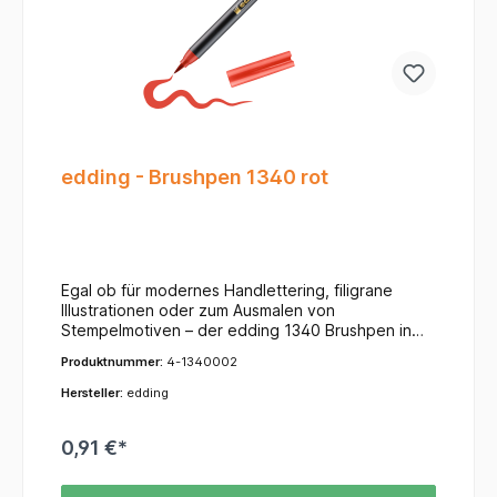
edding - Brushpen 1340 rot
Egal ob für modernes Handlettering, filigrane
Illustrationen oder zum Ausmalen von
Stempelmotiven – der edding 1340 Brushpen in
leuchtendem Rot ist ein echtes Multitalent. Durch
Produktnummer:
4-1340002
die flexible Spitze lässt sich die Strichbreite allein
über den ausgeübten Druck steuern, was jedes
Hersteller:
edding
Schriftbild lebendig und dynamisch wirken
lässt.Ihre Vorteile auf einen Blick:Flexible
0,91 €*
Pinselspitze: Ermöglicht feine Details bei leichtem
Druck und breite Flächen oder Abstriche bei
stärkerem Druck.Brillante Farbausbeute: Das