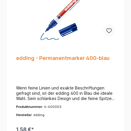
edding - Permanentmarker 400-blau
Wenn feine Linien und exakte Beschriftungen
gefragt sind, ist der edding 400 in Blau die ideale
Wahl. Sein schlankes Design und die feine Spitze
machen ihn zum perfekten Werkzeug für
Produktnummer:
4-400003
detailliertes Arbeiten im Büro, in der Werkstatt
oder im Labor.Ihre Vorteile auf einen Blick:Feine
Hersteller:
edding
Rundspitze: Mit einer Strichbreite von ca. 1 mm
ermöglicht er besonders filigrane Markierungen
1,58 €*
und eine saubere Schrift – auch auf kleinen