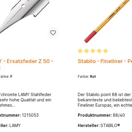
 - Ersatzfeder Z 50 -
Stabilo - Fineliner - 
k
tärke:
F
Farbe:
Rot
rchromte LAMY Stahlfeder
Der Stabilo point 88 ist der
 sehr hohe Qualität und ein
bekannteste und beliebtes
ehmes
Fineliner Europas, ein echt
bgefühl. Federstärke F steht
Design-Kultobjekt, das sich
ktnummer:
1215053
Produktnummer:
88/40
ines Schreiben. Federstärke EF
seine unverwechselbare
ür extra feines
orangefarbene Hülle mit w
ller:
LAMY
Hersteller:
STABILO®
ben.Federstärke B steht für
Streifen auszeichnet. Er ist 
s Schreiben. Federstärke M
vielseitiger Begleiter für Sc