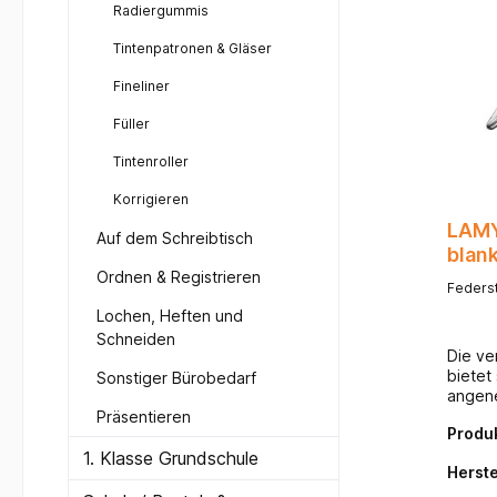
Radiergummis
Tintenpatronen & Gläser
Fineliner
Füller
Tintenroller
Korrigieren
LAMY
Auf dem Schreibtisch
blan
Ordnen & Registrieren
Feders
Lochen, Heften und
Schneiden
Die ve
bietet
Sonstiger Bürobedarf
angen
Schrei
Präsentieren
Produ
für fe
steht f
1. Klasse Grundschule
Herste
Schrei
breite