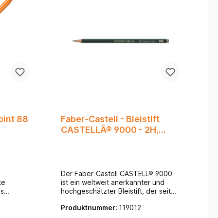
 ist
ei
ken zu
 500 ist
5, T 100
uziert
nte: Ohne
ein
in
Point 88
Faber-Castell - Bleistift
CASTELLÂ® 9000 - 2H,
dunkelgrün
Der Faber-Castell CASTELL® 9000
te
ist ein weltweit anerkannter und
es
hochgeschätzter Bleistift, der seit
 durch
seiner Einführung im Jahr 1905 ein
Produktnummer:
119012
Synonym für Qualität und Präzision
eißen
ist. Der hier beschriebene Bleistift im