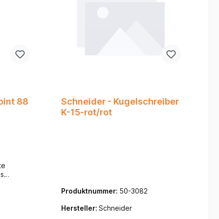
Point 88
Schneider - Kugelschreiber
K-15-rot/rot
te
es
 durch
Produktnummer:
50-3082
eißen
Hersteller:
Schneider
ein
hüler,