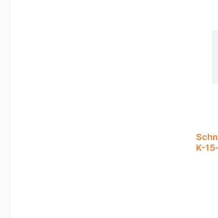
Markie
schnel
abrieb
lichtb
Schont
der Ma
25, T 
nachfü
Tinte 
Xylol 
Schn
K-15