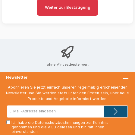
Weiter zur Bestätigung
ohne Mindestbestellwert
Newsletter
Abonnieren Sie jetzt einfach unseren regelmäßig erscheinenden
Newsletter und Sie werden stets unter den Ersten sein, über neue
Produkte und Angebote informiert werden.
E-
Mail-
Adresse*
Ich habe die
Datenschutzbestimmungen
zur Kenntnis
genommen und die
AGB
gelesen und bin mit ihnen
einverstanden.