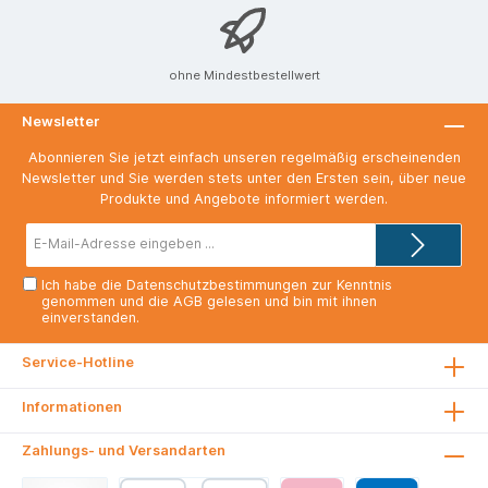
ohne Mindestbestellwert
Newsletter
Abonnieren Sie jetzt einfach unseren regelmäßig erscheinenden
Newsletter und Sie werden stets unter den Ersten sein, über neue
Produkte und Angebote informiert werden.
E-
Mail-
Adresse*
Ich habe die
Datenschutzbestimmungen
zur Kenntnis
genommen und die
AGB
gelesen und bin mit ihnen
einverstanden.
Service-Hotline
Informationen
Zahlungs- und Versandarten