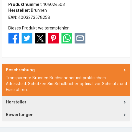
Produktnummer:
104024503
Hersteller:
Brunnen
EAN:
4003273578258
Dieses Produkt weiterempfehlen:
Beschreibung
Transparente Brunnen Buchschoner mit praktischem
Adressfeld. Schützen Sie Schulbücher optimal vor Schmutz und
Eselsohren.
Hersteller
Bewertungen