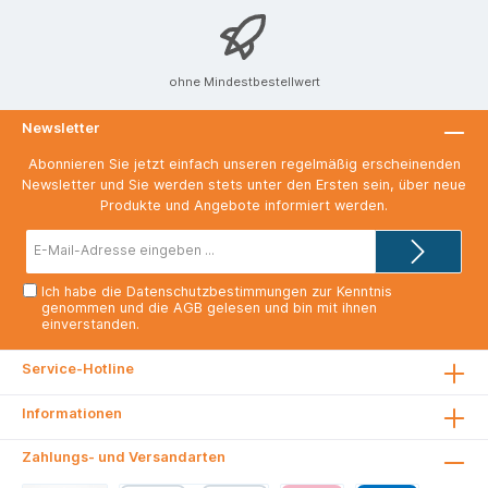
ohne Mindestbestellwert
Newsletter
Abonnieren Sie jetzt einfach unseren regelmäßig erscheinenden
Newsletter und Sie werden stets unter den Ersten sein, über neue
Produkte und Angebote informiert werden.
E-
Mail-
Adresse*
Ich habe die
Datenschutzbestimmungen
zur Kenntnis
genommen und die
AGB
gelesen und bin mit ihnen
einverstanden.
Service-Hotline
Informationen
Zahlungs- und Versandarten