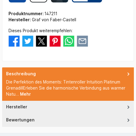
Produktnummer:
147211
Hersteller:
Graf von Faber-Castell
Dieses Produkt weiterempfehlen:
Beschreibung
Die Perfektion des Moments: Tintenroller Intuition Platinum
GrenadillErleben Sie die harmonische Verbindung aus warmer
Natu…
Mehr
Hersteller
Bewertungen