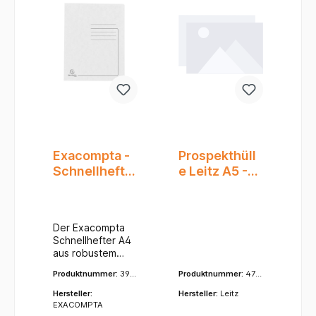
Exacompta -
Prospekthüll
Schnellhefter
e Leitz A5 -
- A4 - Karton
genarbt
- Weiß
Intensiv
Der Exacompta
Schnellhefter A4
aus robustem
Karton ist die
Produktnummer:
399
Produktnummer:
472
ideale Wahl für
82E
5-03
alle, die ihre
Hersteller:
Hersteller:
Leitz
Unterlagen
EXACOMPTA