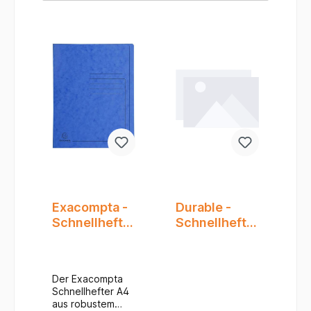
Exacompta -
Durable -
Schnellhefter
Schnellhefter
- A4 - Karton
- A4+
- Blau
Überbreite -
Intensiv
PP - Duralux -
Der Exacompta
Blau
Schnellhefter A4
aus robustem