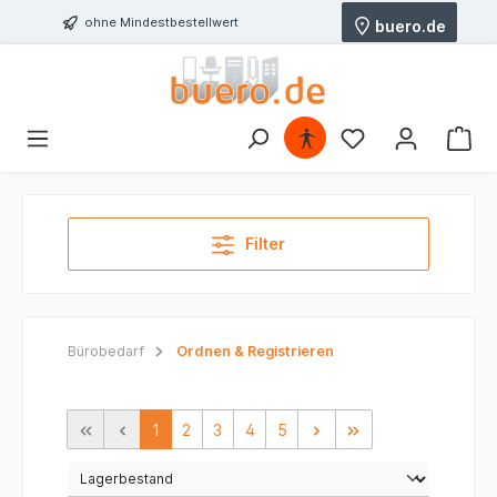
ohne Mindestbestellwert
buero.de
Filter
Bürobedarf
Ordnen & Registrieren
1
2
3
4
5