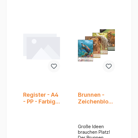
Anforderungen
Anforderungen
an Organisation
an Organisation
und Ordnung!
und Ordnung!
Register - A4
Brunnen -
- PP - Farbig -
Zeichenblock
10 Tlg. -
A3/100gr. 20
Exacompta
Blatt*
Große Ideen
brauchen Platz!
Der Brunnen