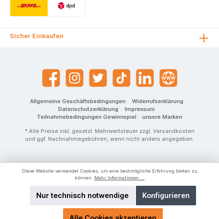
Rückpappe dient
zudem als stabile
Unterlage, falls
mal auf dem
Schoß oder auf
Sicher Einkaufen
dem Boden
gezeichnet
wird.*Ausführung
nicht wählbar.
Allgemeine Geschäftsbedingungen
Widerrufserklärung
Datenschutzerklärung
Impressum
Teilnahmebedingungen Gewinnspiel
unsere Marken
* Alle Preise inkl. gesetzl. Mehrwertsteuer zzgl.
Versandkosten
und ggf. Nachnahmegebühren, wenn nicht anders angegeben.
Diese Website verwendet Cookies, um eine bestmögliche Erfahrung bieten zu
können.
Mehr Informationen ...
Nur technisch notwendige
Konfigurieren
Alle Cookies akzeptieren