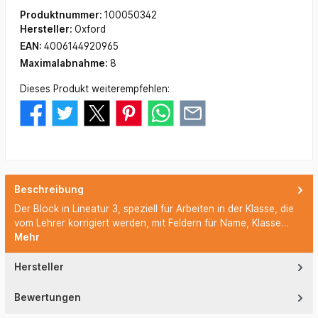
Produktnummer:
100050342
Hersteller:
Oxford
EAN:
4006144920965
Maximalabnahme:
8
Dieses Produkt weiterempfehlen:
Beschreibung
Der Block in Lineatur 3, speziell für Arbeiten in der Klasse, die
vom Lehrer korrigiert werden, mit Feldern für Name, Klasse…
Mehr
Hersteller
Bewertungen