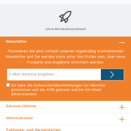
ohne Mindestbestellwert
Newsletter
Abonnieren Sie jetzt einfach unseren regelmäßig erscheinenden
Newsletter und Sie werden stets unter den Ersten sein, über neue
Produkte und Angebote informiert werden.
E-
Mail-
Adresse*
Ich habe die
Datenschutzbestimmungen
zur Kenntnis
genommen und die
AGB
gelesen und bin mit ihnen
einverstanden.
Service-Hotline
Informationen
Zahlungs- und Versandarten