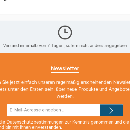
Versand innerhalb von 7 Tagen, sofern nicht anders angegeben
Newsletter
 Sie jetzt einfach unseren regelmäßig erscheinenden Newslet
ets unter den Ersten sein, über neue Produkte und Angebote 
werden.
E-
Mail-
Adresse*
die
Datenschutzbestimmungen
zur Kenntnis genommen und di
nd bin mit ihnen einverstanden.