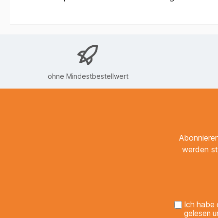
ohne Mindestbestellwert
Abonnieren
werden st
Ich habe 
gelesen u