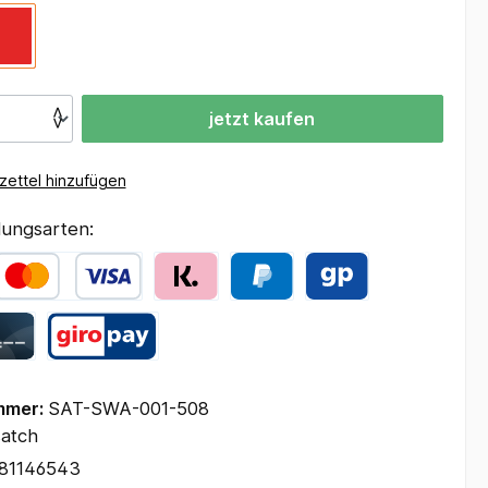
jetzt kaufen
ettel hinzufügen
ungsarten:
mmer:
SAT-SWA-001-508
satch
81146543