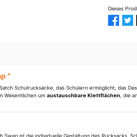
Dieses Prod
p "
r Satch Schulrucksäcke, das Schülern ermöglicht, das Des
 im Wesentlichen um
austauschbare Klettflächen
, die 
 Swap ist die individuelle Gestaltung des Rucksacks. Sc