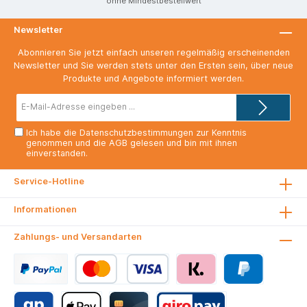
ohne Mindestbestellwert
Newsletter
Abonnieren Sie jetzt einfach unseren regelmäßig erscheinenden
Newsletter und Sie werden stets unter den Ersten sein, über neue
Produkte und Angebote informiert werden.
E-
Mail-
Adresse*
Ich habe die
Datenschutzbestimmungen
zur Kenntnis
genommen und die
AGB
gelesen und bin mit ihnen
einverstanden.
Service-Hotline
Informationen
Zahlungs- und Versandarten