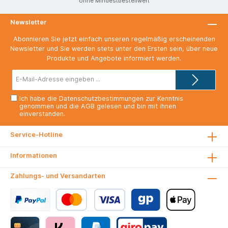
ohne Mindestbestellwert
Newsletter
Abonnieren Sie jetzt einfach unseren regelmäßig erscheinenden
Newsletter und Sie werden stets unter den Ersten sein, über neue
Produkte und Angebote informiert werden.
E-
Mail-
Adresse*
Ich habe die
Datenschutzbestimmungen
zur Kenntnis
genommen und die
AGB
gelesen und bin mit ihnen
einverstanden.
Service-Hotline
Informationen
Zahlungs- und Versandarten