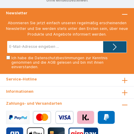
ohne Mindestbestellwert
Newsletter
Abonnieren Sie jetzt einfach unseren regelmäßig erscheinenden
Newsletter und Sie werden stets unter den Ersten sein, über neue
Produkte und Angebote informiert werden.
E-
Mail-
Adresse*
Ich habe die
Datenschutzbestimmungen
zur Kenntnis
genommen und die
AGB
gelesen und bin mit ihnen
einverstanden.
Service-Hotline
Informationen
Zahlungs- und Versandarten