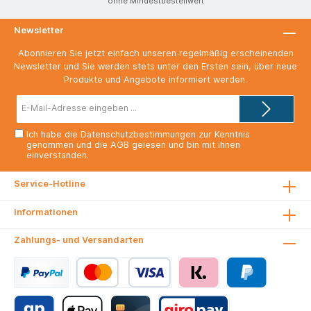
ohne Mindestbestellwert
Newsletter
Abonnieren Sie jetzt einfach unseren regelmäßig erscheinenden
Newsletter und Sie werden stets unter den Ersten sein, über neue
Produkte und Angebote informiert werden.
E-
Mail-
Adresse*
Ich habe die
Datenschutzbestimmungen
zur Kenntnis
genommen und die
AGB
gelesen und bin mit ihnen
einverstanden.
Service-Hotline
Informationen
Zahlungs- und Versandarten