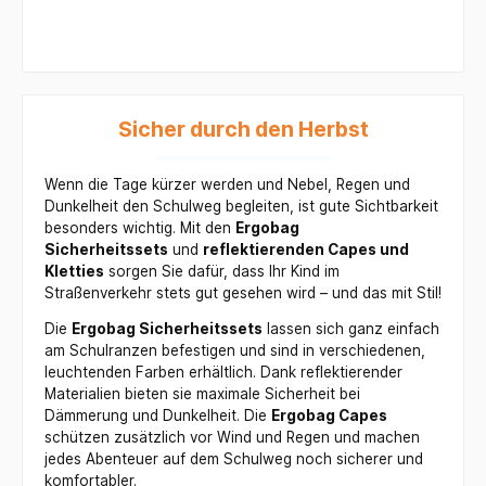
Laune. Ob Tiere,
oder im
Dauerlicht bis hin
Sportarten,
Straßenverkehr.F
zu zwei
Weltraum oder
unktion: Die
Blinkfrequenzen.
Fanatsiewelten,
primäre Funktion
Nie war die
für jeden
ist der Schutz vor
Sicherheit auf
Geschmack ist
Regen und
dem Schulweg
etwas dabei. So
Sicher durch den Herbst
Nässe, wodurch
einfacher zu
wird jeder
der Inhalt des
gewährleisten!
ergobag
Schulranzens,
Das Beste daran:
Schulranzen zum
Wenn die Tage kürzer werden und Nebel, Regen und
Mäppchens oder
Die LEDs sind
echten Unikat!
Dunkelheit den Schulweg begleiten, ist gute Sichtbarkeit
Sportbeutels
wiederaufladbar
besonders wichtig. Mit den
Ergobag
trocken bleibt.
(USB-Kabel
Das Dinosaurier-
Sicherheitssets
und
reflektierenden Capes und
enthalten) und
Motiv macht
Kletties
sorgen Sie dafür, dass Ihr Kind im
leuchten bis zu 11
diesen
Stunden.Organisa
Straßenverkehr stets gut gesehen wird – und das mit Stil!
praktischen
tion und mehr
Schutz für Kinder
Die
Ergobag Sicherheitssets
lassen sich ganz einfach
PlatzNeben der
attraktiver.Zusam
Sicherheit bringt
am Schulranzen befestigen und sind in verschiedenen,
menfassend ist
das Set
leuchtenden Farben erhältlich. Dank reflektierender
der Ergobag
praktischen
Materialien bieten sie maximale Sicherheit bei
Regenschutz -
Nutzen: Die
Dämmerung und Dunkelheit. Die
Ergobag Capes
Dinosaurier Mini
beiden
schützen zusätzlich vor Wind und Regen und machen
eine praktische
Seitentaschen
jedes Abenteuer auf dem Schulweg noch sicherer und
und kindgerechte
werden einfach
komfortabler.
Ergänzung für