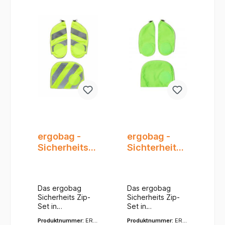
ergobag -
ergobag -
Sicherheits
Sichterheits
Zip Set mit
Zip Set- grün
Reflektoren -
gelb
Das ergobag
Das ergobag
Sicherheits Zip-
Sicherheits Zip-
Set in
Set in
leuchtendem
leuchtendem
Produktnummer:
ERG
Produktnummer:
ERG
Gelb ist ein
Grün ist ein